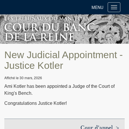
MENU
Toggle
navigati
New Judicial Appointment -
Justice Kotler
Affiché le 30 mars, 2026
Ami Kotler has been appointed a Judge of the Court of
King's Bench.
Congratulations Justice Kotler!
Cour d'appel >